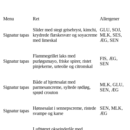
Menu
Ret
Allergener
Slider med stegt grisebryst, kimchi,
GLU, SOJ,
Signatur tapas
krydrede flæskesvær og soyacreme
MLK, SES,
med limeskal
ÆG, SEN
Flammegrillet laks med
FIS, ÆG,
Signatur tapas
purløgsmayo, friske spirer, ristet
SEN
pinjekerne, urteolie og citronskal
Både af hjertesalat med
MLK, GLU,
Signatur tapas
parmesancreme, syltede rødløg,
SEN, ÆG
sprød crouton
Hønsesalat i sennepscreme, ristede
SEN, MLK,
Signatur tapas
svampe og karse
ÆG
Lufttørret okseinderlår med