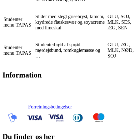
Slider med stegt grisebryst, kimchi,
GLU, SOJ,
Studenter
krydrede flæskesvær og soyacreme
MLK, SES,
menu TAPAS
med limeskal
ÆG, SEN
Studenterbrød af sprød
GLU, ÆG,
Studenter
mørdejsbund, romkuglemasse og
MLK, NØD,
menu TAPAS
…
SOJ
Information
Forretningsbetingelser
Du finder os her