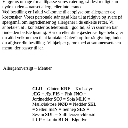
Vi gør os umage for at tilpasse vores catering, så flest muligt kan
nyde maden – uanset allergi eller intolerance.
Ved bestilling er I altid velkomne til at oplyse om allergener og
kostønsker. Vores personale står også klar til at rådgive og svare på
spørgsmål om ingredienser og allergener i de enkelte retter. Vi
anbefaler, at I kontakter os telefonisk i god tid, så vi sammen kan
finde den bedste løsning. Har du eller dine gæster særlige behov, er
du altid velkommen til at kontakte CaterCorp for rådgivning, inden
du afgiver din bestilling. Vi hjælper gerne med at sammensætte en
menu, der passer til jer.
Allergenoversigt – Menuer
GLU
= Gluten
KRE
= Krebsdyr
ÆG
= Æg
FIS
= Fisk
JNO
=
Jordnødder
SOJ
= Soja MLK =
Mælk/laktose
NØD
= Nødder
SEL
= Selleri
SEN
= Sennep
SES
=
Sesam
SUL
= Sulfitter/svovldioxid
LUP
=
Lupin
BLØ
= Bløddyr