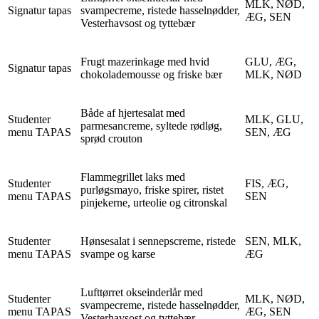
MLK, NØD,
Signatur tapas
svampecreme, ristede hasselnødder,
ÆG, SEN
Vesterhavsost og tyttebær
Frugt mazerinkage med hvid
GLU, ÆG,
Signatur tapas
chokolademousse og friske bær
MLK, NØD
Både af hjertesalat med
Studenter
MLK, GLU,
parmesancreme, syltede rødløg,
menu TAPAS
SEN, ÆG
sprød crouton
Flammegrillet laks med
Studenter
FIS, ÆG,
purløgsmayo, friske spirer, ristet
menu TAPAS
SEN
pinjekerne, urteolie og citronskal
Studenter
Hønsesalat i sennepscreme, ristede
SEN, MLK,
menu TAPAS
svampe og karse
ÆG
Lufttørret okseinderlår med
Studenter
MLK, NØD,
svampecreme, ristede hasselnødder,
menu TAPAS
ÆG, SEN
Vesterhavsost og tyttebær